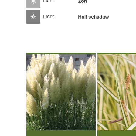
Licht
Zon
Licht
Half schaduw