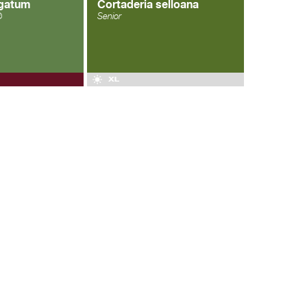
rgatum
Cortaderia selloana
®
Senior