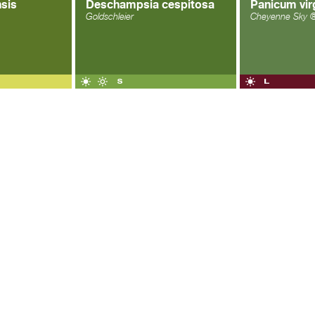
sis
Deschampsia cespitosa
Panicum vi
Goldschleier
Cheyenne Sky 
OGLE+
|
FACEBOOK
|
TWITTER
| ALL RIGHTS RESERVED ®