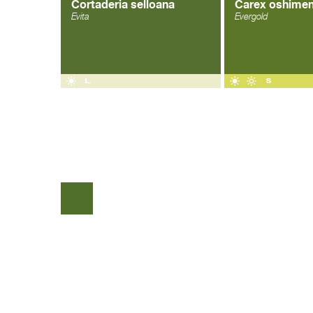
Cortaderia selloana
Carex oshimen
Evita
Evergold
COPYRIGHT © 2026 |
WEBDESIGN VEENSTRA.DESIGN
|
GO