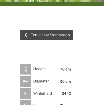
Terug naar Siergrassen
Hoogte
70 cm
Diameter
50 cm
Winterhard
-34 °C