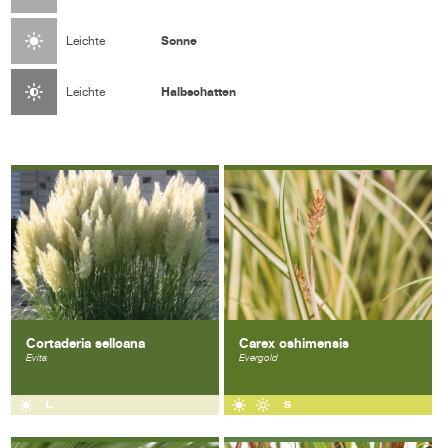
Sonne
Leichte
Halbschatten
Leichte
Cortaderia selloana
Carex oshimensis
Evita
Evergold