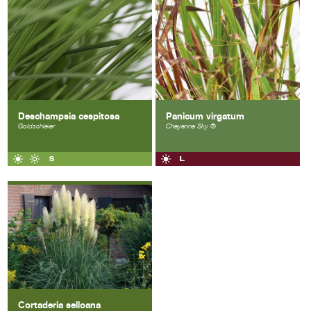
Deschampsia cespitosa
Panicum virgatum
Goldschleier
Cheyenne Sky ®
Cortaderia selloana