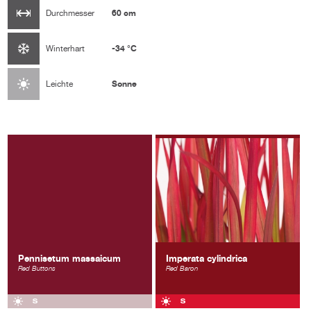
60 cm
Durchmesser
-34 °C
Winterhart
Sonne
Leichte
Pennisetum massaicum
Imperata cylindrica
Red Buttons
Red Baron