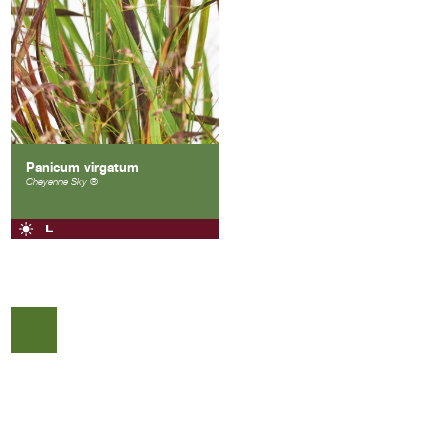
Panicum virgatum
Cheyenne Sky ®
COPYRIGHT © 2026 |
WEBDESIGN VEENSTRA.DESIGN