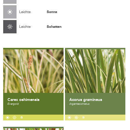
Sonne
Leichte
Schatten
Leichte
Carex oshimensis
Acorus gramineus
Evergold
Argenteostriatus