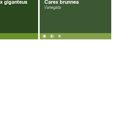
x giganteus
Carex brunnea
Variegata