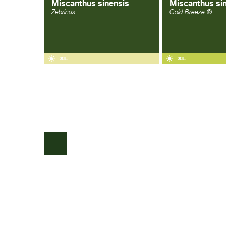
Miscanthus sinensis
Miscanthus si
Zebrinus
Gold Breeze ®
COPYRIGHT © 2026 |
WEBDESIGN VEENSTRA.DESIGN
|
GO