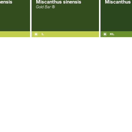
nensis
Miscanthus sinensis
Miscanthus 
Gold Bar ®
OGLE+
|
FACEBOOK
|
TWITTER
| ALL RIGHTS RESERVED ®